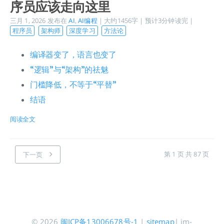
序员应该走向这里
三月 1, 2026
发布在
AI
,
AI编程
| 大约1456字 | 预计3分钟读完 |
程序员
架构师
深度学习
方法论
编译器变了，语言也变了
“逻辑”与“架构”的祛魅
门槛降低，不等于“平替”
结语
阅读全文
第 1 页 共 87 页
下一页
© 2026
闽ICP备13006678号-1
|
sitemap
| jm-