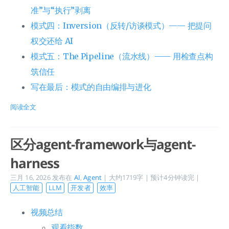
准”与“执行”剥离
模式四：Inversion（反转/访谈模式）—— 把提问
权交还给 AI
模式五：The Pipeline（流水线）—— 用检查点构
筑信任
写在最后：模式的自由编排与进化
阅读全文
区分agent-framework与agent-
harness
三月 16, 2026
发布在
AI
,
Agent
| 大约1719字 | 预计4分钟读完 |
人工智能
LLM
开发者
效率
视频总结
观看指数