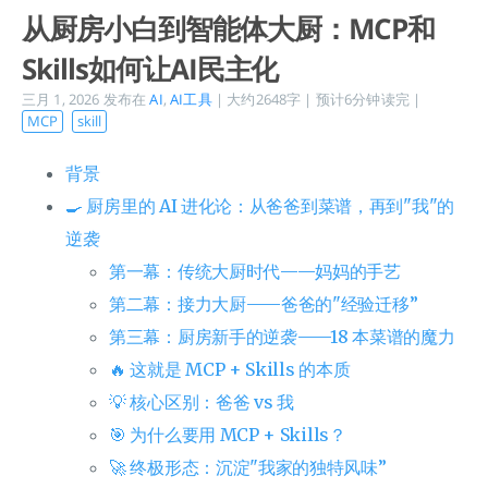
从厨房小白到智能体大厨：MCP和
Skills如何让AI民主化
三月 1, 2026
发布在
AI
,
AI工具
| 大约2648字 | 预计6分钟读完 |
MCP
skill
背景
🍳 厨房里的 AI 进化论：从爸爸到菜谱，再到"我"的
逆袭
第一幕：传统大厨时代——妈妈的手艺
第二幕：接力大厨——爸爸的"经验迁移”
第三幕：厨房新手的逆袭——18 本菜谱的魔力
🔥 这就是 MCP + Skills 的本质
💡 核心区别：爸爸 vs 我
🎯 为什么要用 MCP + Skills？
🚀 终极形态：沉淀"我家的独特风味”