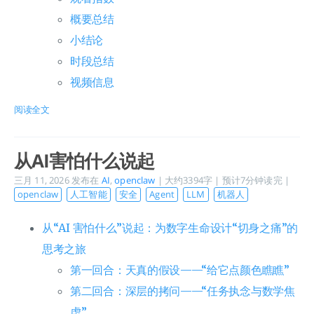
概要总结
小结论
时段总结
视频信息
阅读全文
从AI害怕什么说起
三月 11, 2026
发布在
AI
,
openclaw
| 大约3394字 | 预计7分钟读完 |
openclaw
人工智能
安全
Agent
LLM
机器人
从“AI 害怕什么”说起：为数字生命设计“切身之痛”的
思考之旅
第一回合：天真的假设——“给它点颜色瞧瞧”
第二回合：深层的拷问——“任务执念与数学焦
虑”